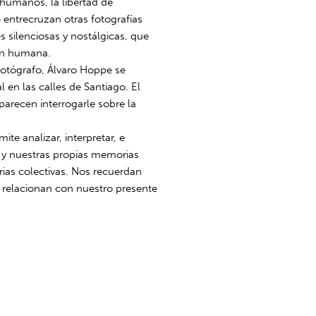
s humanos, la libertad de
 entrecruzan otras fotografías
s silenciosas y nostálgicas, que
ión humana.
otógrafo, Álvaro Hoppe se
 en las calles de Santiago. El
parecen interrogarle sobre la
ite analizar, interpretar, e
o y nuestras propias memorias
as colectivas. Nos recuerdan
e relacionan con nuestro presente