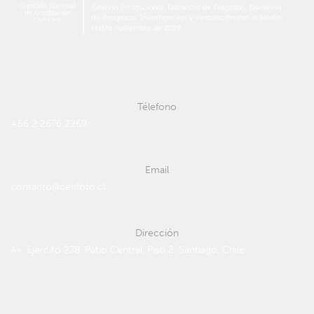
Télefono
+56 2 2676 2269
Email
contacto@cenfoto.cl
Dirección
Av. Ejército 278, Patio Central, Piso 2, Santiago, Chile